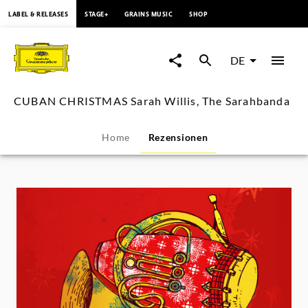
springen
LABEL & RELEASES
STAGE+
GRAINS MUSIC
SHOP
CUBAN
CHRISTMAS
DE
Sarah
CUBAN CHRISTMAS Sarah Willis, The Sarahbanda
Willis,
Home
Rezensionen
The
Sarahbanda
-
Rezensionen
|