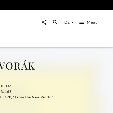
Menu
DE
DVORÁK
 B. 141
 B. 163
, B. 178, "From the New World"