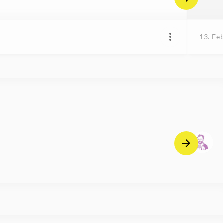
13. Fe