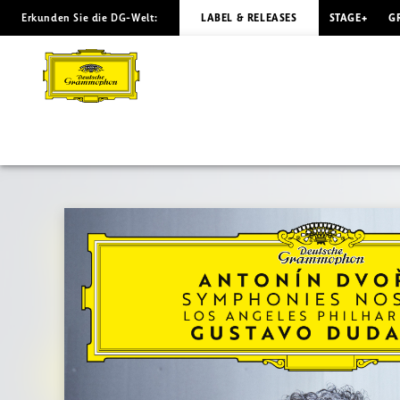
Erkunden Sie die DG-Welt:
LABEL & RELEASES
STAGE+
G
DVOŘÁK
Symphonies
Nos.
7
-
9
/
Dudamel
|