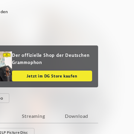
jden
Der offizielle Shop der Deutschen
Grammophon
Jetzt im DG Store kaufen
eo
Streaming
Download
2LP Picture Disc