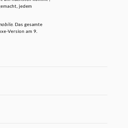
 gemacht, jedem
obile
. Das gesamte
uxe-Version am 9.