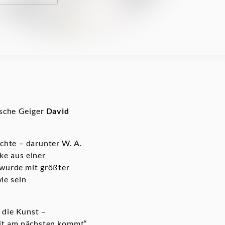
ische Geiger
David
hte – darunter W. A.
ke aus einer
 wurde mit größter
ie sein
 die Kunst –
eit am nächsten kommt“,