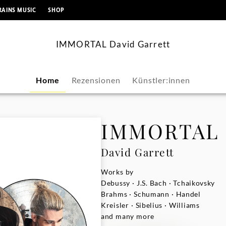
springen
RAINS MUSIC
SHOP
IMMORTAL David Garrett
Home
Rezensionen
Künstler:innen
IMMORTAL
David Garrett
Works by
Debussy · J.S. Bach · Tchaikovsky
Brahms · Schumann · Handel
Kreisler · Sibelius · Williams
and many more