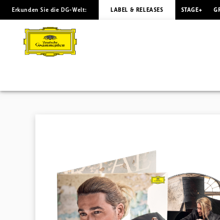
Erkunden Sie die DG-Welt:
LABEL & RELEASES
STAGE+
G
IMMORTAL
David
Garrett
|
Deutsche
Grammophon