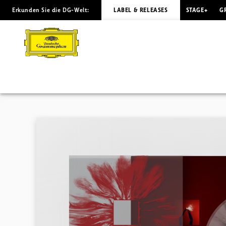
Erkunden Sie die DG-Welt:
LABEL & RELEASES
STAGE+
G
MERE
MORTALS
Floating
Points
|
Deutsche
Grammophon