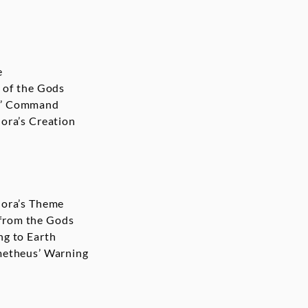
e
 of the Gods
s’ Command
ora’s Creation
ora’s Theme
from the Gods
ng to Earth
etheus’ Warning