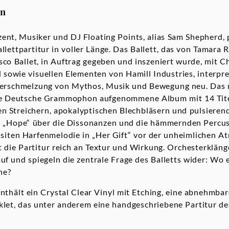
on
nt, Musiker und DJ Floating Points, alias Sam Shepherd, 
allettpartitur in voller Länge. Das Ballett, das von Tamara 
isco Ballet, in Auftrag gegeben und inszeniert wurde, mit 
sowie visuellen Elementen von Hamill Industries, interpre
Verschmelzung von Mythos, Musik und Bewegung neu. Das 
die Deutsche Grammophon aufgenommene Album mit 14 Titeln
n Streichern, apokalyptischen Blechbläsern und pulsierend
in „Hope“ über die Dissonanzen und die hämmernden Percus
isiten Harfenmelodie in „Her Gift“ vor der unheimlichen 
st die Partitur reich an Textur und Wirkung. Orchesterklän
uf und spiegeln die zentrale Frage des Balletts wider: Wo
ne?
nthält ein Crystal Clear Vinyl mit Etching, eine abnehmba
let, das unter anderem eine handgeschriebene Partitur des