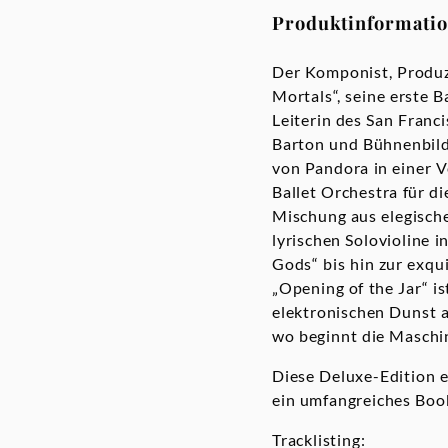
Produktinformati
Der Komponist, Produze
Mortals“, seine erste B
Leiterin des San Franc
Barton und Bühnenbild 
von Pandora in einer 
Ballet Orchestra für 
Mischung aus elegische
lyrischen Solovioline 
Gods“ bis hin zur exqu
„Opening of the Jar“ i
elektronischen Dunst a
wo beginnt die Maschi
Diese Deluxe-Edition e
ein umfangreiches Book
Tracklisting: