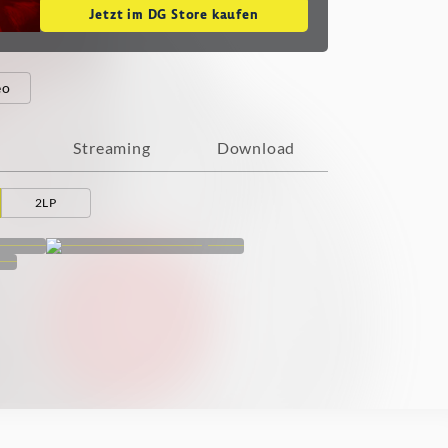
Jetzt im DG Store kaufen
eo
Streaming
Download
2LP