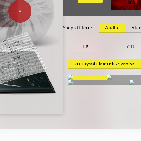
Shops filtern
:
Audio
Vid
LP
CD
2LP Crystal Clear Deluxe Version