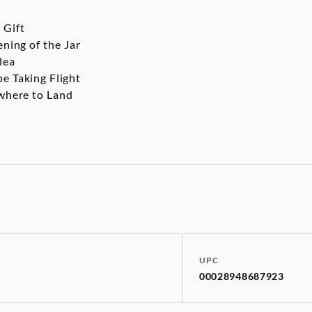
 Gift
ing of the Jar
lea
 Taking Flight
here to Land
UPC
00028948687923