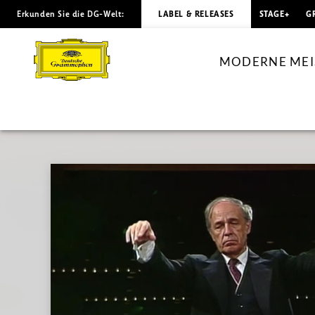
Erkunden Sie die DG-Welt:
LABEL & RELEASES
STAGE+
G
MODERNE
MEISTERWERKE
MODERNE MEIST
Edgar
Varèse
/
Pierre
Boulez
(Live
Performance