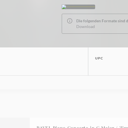
Die folgenden Formate sind de
Download
UPC
RAVEL Piano Concerto in G Major / Zi