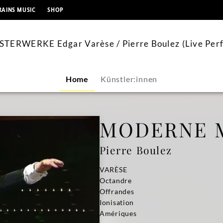
springen
RAINS MUSIC
SHOP
ERWERKE Edgar Varèse / Pierre Boulez (Live Perf
Home
Künstler:innen
MODERNE 
Pierre Boulez
VARÈSE
Octandre
Offrandes
Ionisation
Amériques