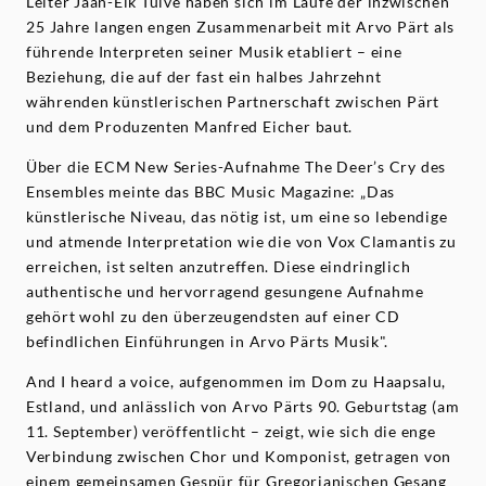
Leiter Jaan-Eik Tulve haben sich im Laufe der inzwischen
25 Jahre langen engen Zusammenarbeit mit Arvo Pärt als
führende Interpreten seiner Musik etabliert – eine
Beziehung, die auf der fast ein halbes Jahrzehnt
währenden künstlerischen Partnerschaft zwischen Pärt
und dem Produzenten Manfred Eicher baut.
Über die ECM New Series-Aufnahme The Deer’s Cry des
Ensembles meinte das BBC Music Magazine: „Das
künstlerische Niveau, das nötig ist, um eine so lebendige
und atmende Interpretation wie die von Vox Clamantis zu
erreichen, ist selten anzutreffen. Diese eindringlich
authentische und hervorragend gesungene Aufnahme
gehört wohl zu den überzeugendsten auf einer CD
befindlichen Einführungen in Arvo Pärts Musik".
And I heard a voice, aufgenommen im Dom zu Haapsalu,
Estland, und anlässlich von Arvo Pärts 90. Geburtstag (am
11. September) veröffentlicht – zeigt, wie sich die enge
Verbindung zwischen Chor und Komponist, getragen von
einem gemeinsamen Gespür für Gregorianischen Gesang