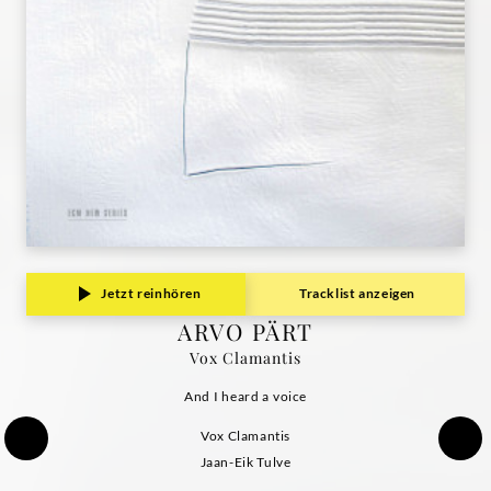
|
Deutsche
Grammophon
Jetzt reinhören
Tracklist anzeigen
ARVO PÄRT
Vox Clamantis
And I heard a voice
Vox Clamantis
Jaan-Eik Tulve