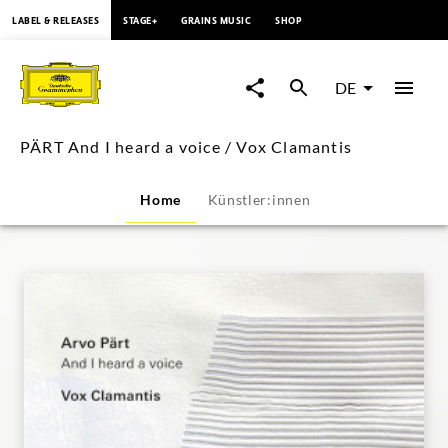
springen
LABEL & RELEASES
STAGE+
GRAINS MUSIC
SHOP
PÄRT
And
DE
I
PÄRT And I heard a voice / Vox Clamantis
heard
Home
Künstler:innen
a
voice
/
Vox
Clamantis