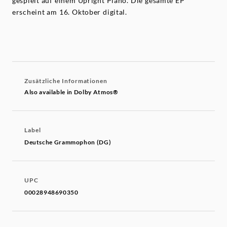
gespielt auf einem Upright Piano. Die gesamte EP
erscheint am 16. Oktober digital.
Zusätzliche Informationen
Also available in Dolby Atmos®
Label
Deutsche Grammophon (DG)
UPC
00028948690350