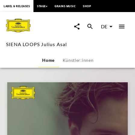
springen
LABEL & RELEASES
STAGE+
GRAINS MUSIC
SHOP
SIENA
LOOPS
DE
Julius
SIENA LOOPS Julius Asal
Asal
Home
Künstler:innen
|
Deutsche
Grammophon