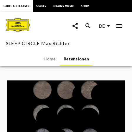
springen
LABEL & RELEASES
STAGE+
GRAINS MUSIC
SHOP
SLEEP
CIRCLE
DE
Max
SLEEP CIRCLE Max Richter
Richter
Home
Rezensionen
-
Rezensionen
|
Deutsche
Grammophon