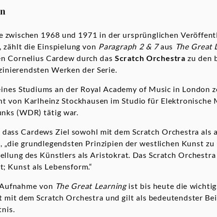
on
ie zwischen 1968 und 1971 in der ursprünglichen Veröffen
 zählt die Einspielung von
Paragraph 2 & 7
aus
The Great 
en Cornelius Cardew durch das
Scratch Orchestra
zu den 
szinierendsten Werken der Serie.
ines Studiums an der Royal Academy of Music in London 
ent von Karlheinz Stockhausen im Studio für Elektronische
nks (WDR) tätig war.
 dass Cardews Ziel sowohl mit dem Scratch Orchestra als 
, „die grundlegendsten Prinzipien der westlichen Kunst z
ellung des Künstlers als Aristokrat. Das Scratch Orchestr
t; Kunst als Lebensform.“
 Aufnahme von
The Great Learning
ist bis heute die wichti
mit dem Scratch Orchestra und gilt als bedeutendster Bei
tnis.