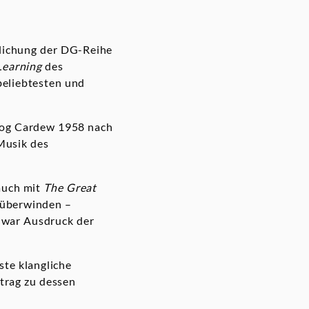
tlichung der DG-Reihe
Learning
des
beliebtesten und
zog Cardew 1958 nach
 Musik des
auch mit
The Great
u überwinden –
a war Ausdruck der
gste klangliche
trag zu dessen