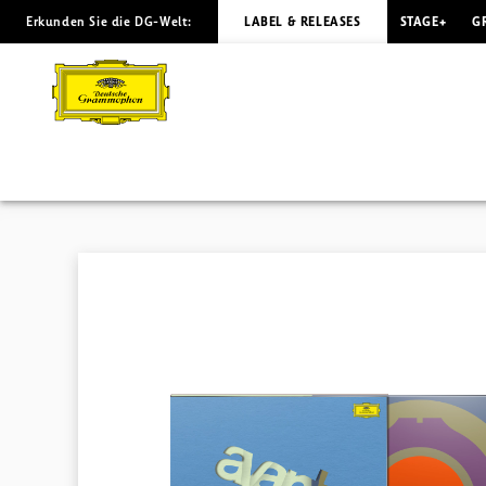
Erkunden Sie die DG-Welt:
LABEL & RELEASES
STAGE+
G
THE
GREAT
LEARNING
Cornelius
Cardew
|
Deutsche
Grammophon