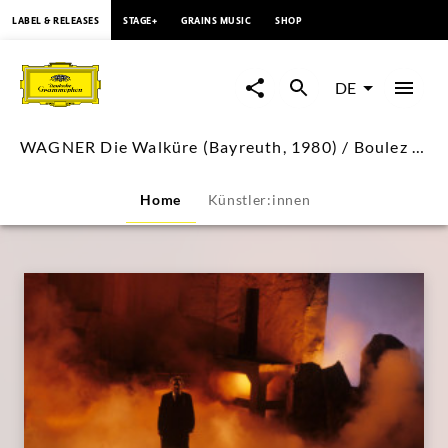
springen
LABEL & RELEASES
STAGE+
GRAINS MUSIC
SHOP
WAGNER
Die
DE
Walküre
WAGNER Die Walküre (Bayreuth, 1980) / Boulez (Live Performance Video)
(Bayreuth,
Home
Künstler:innen
1980)
/
Boulez
(Live
Performance