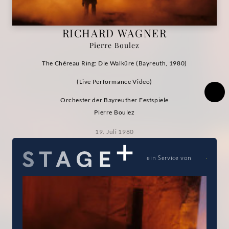
Video)
RICHARD WAGNER
|
Pierre Boulez
Deutsche
The Chéreau Ring: Die Walküre (Bayreuth, 1980)
(Live Performance Video)
Grammophon
Orchester der Bayreuther Festspiele
Pierre Boulez
19. Juli 1980
ein Service von