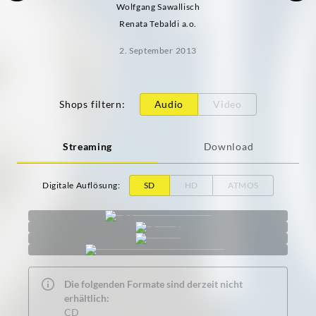
Wolfgang Sawallisch
Renata Tebaldi a.o.
2. September 2013
Shops filtern
:
Audio
Video
Streaming
Download
Digitale Auflösung
:
SD
HD
ATMOS
Die folgenden Formate sind derzeit nicht
erhältlich:
CD