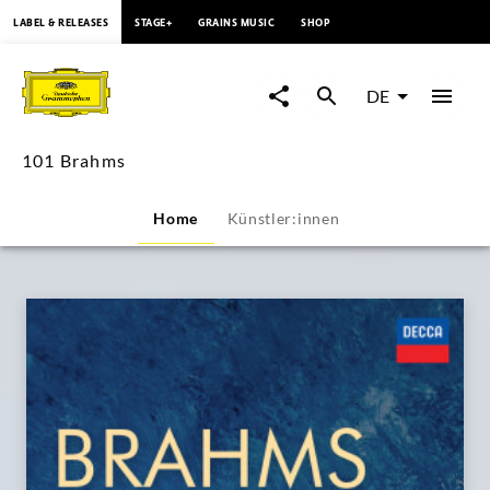
springen
LABEL & RELEASES
STAGE+
GRAINS MUSIC
SHOP
101
Brahms
DE
|
101 Brahms
Deutsche
Home
Künstler:innen
Grammophon