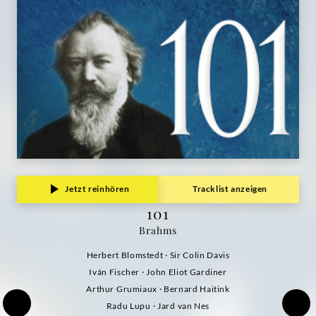
Jetzt reinhören
Tracklist anzeigen
101
Brahms
Herbert Blomstedt · Sir Colin Davis
Iván Fischer · John Eliot Gardiner
Arthur Grumiaux · Bernard Haitink
Radu Lupu · Jard van Nes