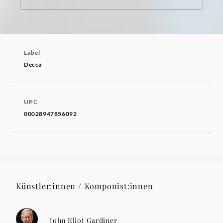
Label
Decca
UPC
00028947856092
Künstler:innen / Komponist:innen
John Eliot Gardiner