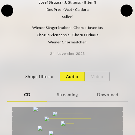
Josef Strauss · J. Strauss · II Senfl
Des Prez · Vaet · Caldara
Salieri
Wiener Sängerknaben · Chorus Juventus
Chorus Viennensis · Chorus Primus
Wiener Chormädchen
24. November 2023
Shops filtern
:
Audio
Video
CD
Streaming
Download