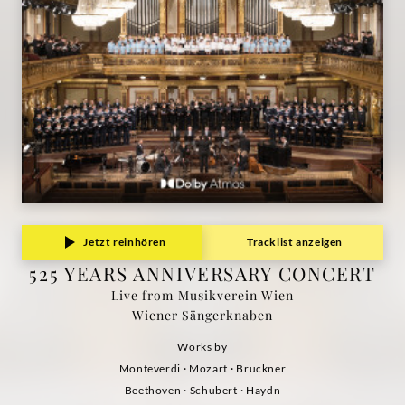
Jetzt reinhören
Tracklist anzeigen
525 YEARS ANNIVERSARY CONCERT
Live from Musikverein Wien
Wiener Sängerknaben
Works by
Monteverdi · Mozart · Bruckner
Beethoven · Schubert · Haydn