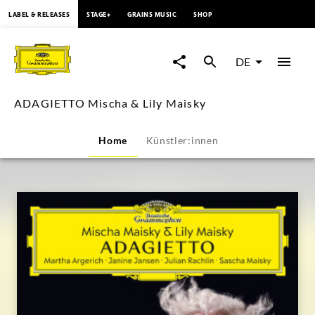
springen
LABEL & RELEASES
STAGE+
GRAINS MUSIC
SHOP
ADAGIETTO
Mischa
DE
&
ADAGIETTO Mischa & Lily Maisky
Lily
Home
Künstler:innen
Maisky
|
Deutsche
Grammophon