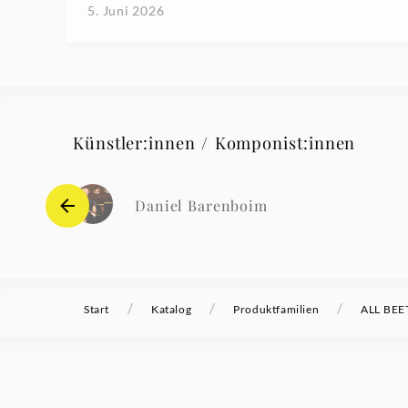
5. Juni 2026
Künstler:innen / Komponist:innen
Daniel Barenboim
/
/
/
Start
Katalog
Produktfamilien
ALL BE