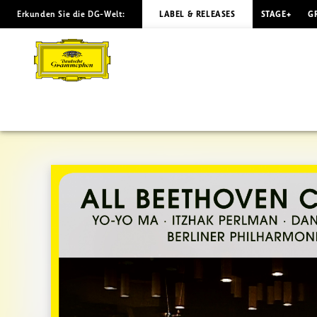
Erkunden Sie die DG-Welt:
LABEL & RELEASES
STAGE+
G
ALL
BEETHOVEN
CONCERT
Barenboim
|
Deutsche
Grammophon