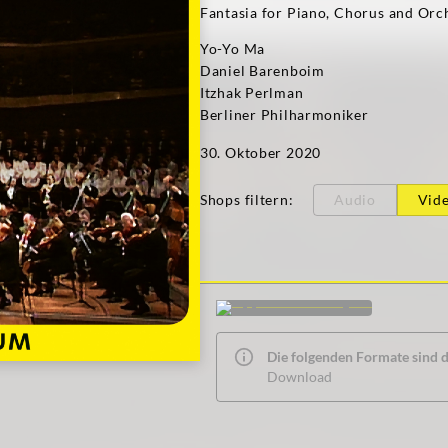
Fantasia for Piano, Chorus and Orc
Yo-Yo Ma
Daniel Barenboim
Itzhak Perlman
Berliner Philharmoniker
30. Oktober 2020
Shops filtern
:
Audio
Vid
Die folgenden Formate sind de
Download