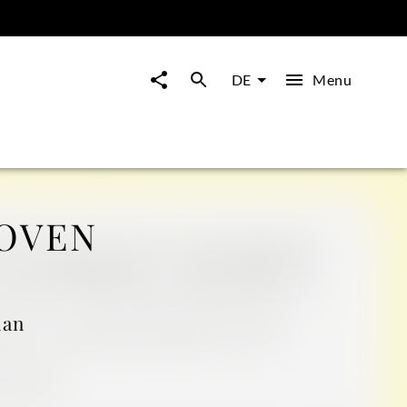
Menu
DE
OVEN
man