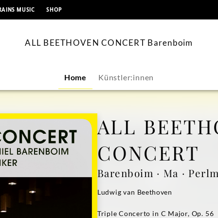
springen
RAINS MUSIC
SHOP
ALL BEETHOVEN CONCERT Barenboim
Home
Künstler:innen
ALL BEETH
CONCERT
Barenboim · Ma · Perl
Ludwig van Beethoven
Triple Concerto in C Major, Op. 56