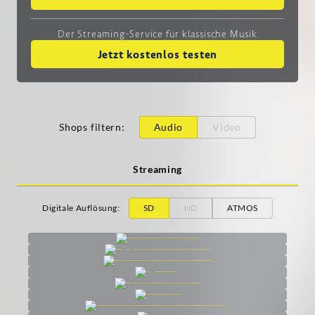
Der Streaming-Service
für klassische Musik
Jetzt kostenlos testen
Shops filtern
:
Audio
Video
Streaming
Digitale Auflösung
:
SD
HD
ATMOS