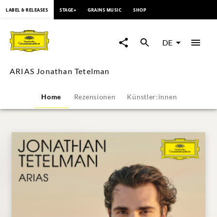
springen
LABEL & RELEASES
STAGE+
GRAINS MUSIC
SHOP
ARIAS
Jonathan
DE
Tetelman
ARIAS Jonathan Tetelman
|
Home
Rezensionen
Künstler:innen
Deutsche
Grammophon