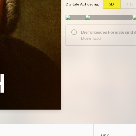
Digitale Auflösung
:
SD
HD
Die folgenden Formate sind de
Download
UPC