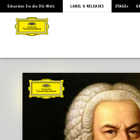
Erkunden Sie die DG-Welt:
LABEL & RELEASES
STAGE+
G
Bach
-
Best
of
|
Deutsche
Grammophon