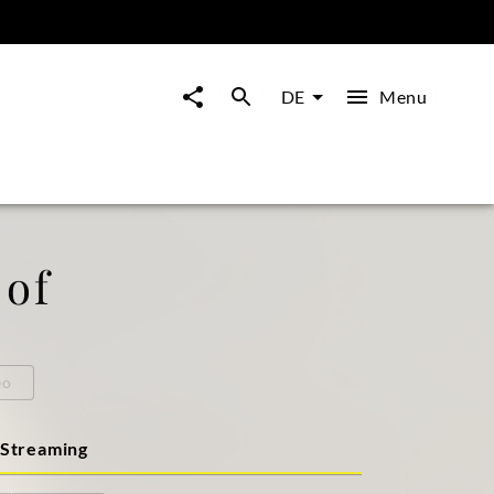
Menu
DE
 of
eo
Streaming