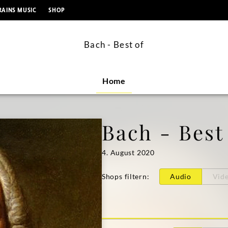
springen
RAINS MUSIC
SHOP
Bach - Best of
Home
Bach - Best
4. August 2020
Shops filtern
:
Audio
Vid