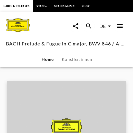
springen
LABEL & RELEASES
STAGE+
GRAINS MUSIC
SHOP
BACH
Prelude
DE
&
BACH Prelude & Fugue in C major, BWV 846 / Aimard
Fugue
Home
Künstler:innen
in
C
major,
BWV
846