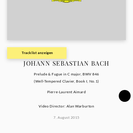
/
Aimard
|
Deutsche
Tracklist anzeigen
JOHANN SEBASTIAN BACH
Grammophon
Prelude & Fugue in C major, BWV 846
(Well-Tempered Clavier, Book I, No.1)
Pierre-Laurent Aimard
Video Director: Alan Warburton
7. August 2015