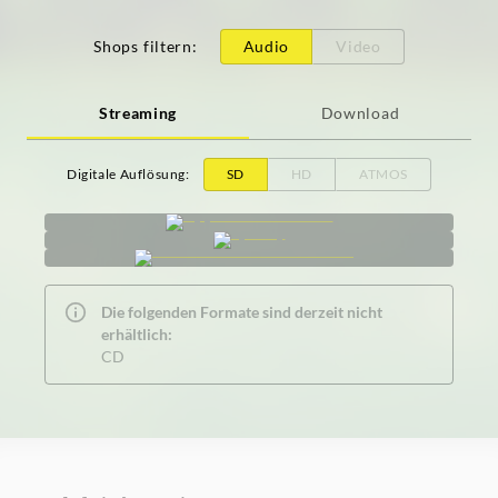
Shops filtern
:
Audio
Video
Streaming
Download
Digitale Auflösung
:
SD
HD
ATMOS
Die folgenden Formate sind derzeit nicht
erhältlich:
CD