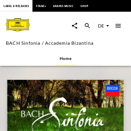
springen
LABEL & RELEASES
STAGE+
GRAINS MUSIC
SHOP
BACH
Sinfonia
DE
/
BACH Sinfonia / Accademia Bizantina
Accademia
Home
Bizantina
|
Deutsche
Grammophon