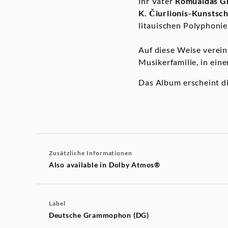
ihr Vater
Romualdas
G
K. Čiurlionis-Kunstsc
litauischen Polyphonie
Auf diese Weise verei
Musikerfamilie, in ei
Das Album erscheint dig
Zusätzliche Informationen
Also available in Dolby Atmos®
Label
Deutsche Grammophon (DG)