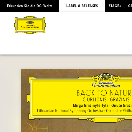
Erkunden Sie die DG-Welt:
LABEL & RELEASES
STAGE+
G
BACK
TO
NATURE
Mirga
Gražinytė-
Tyla
|
Deutsche
Grammophon