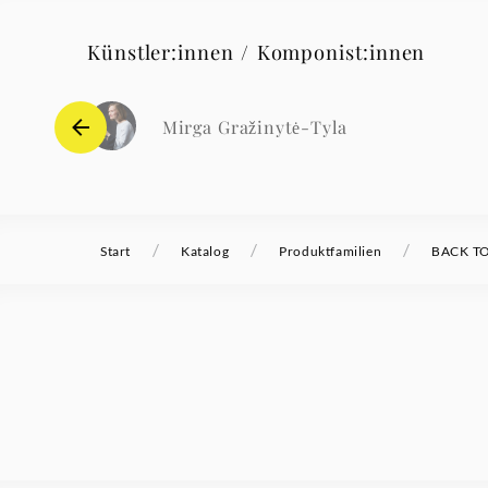
Künstler:innen / Komponist:innen
Mirga Gražinytė-Tyla
/
/
/
Start
Katalog
Produktfamilien
BACK TO