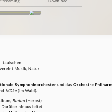
Streaming
Download
 litauischen
 vereint Musik, Natur
tionale
Symphonieorchester
und das
Orchestre
Philhar
und
Miške
(Im Wald).
 Album,
Ruduo
(Herbst)
. Darüber hinaus leitet