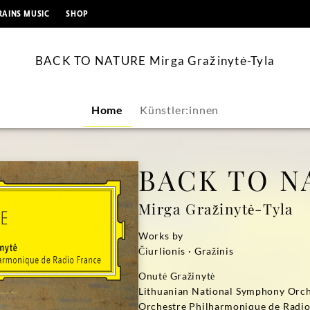
springen
RAINS MUSIC
SHOP
BACK TO NATURE Mirga Gražinytė-Tyla
Home
Künstler:innen
BACK TO N
Mirga Gražinytė-Tyla
Works by
Čiurlionis · Gražinis
Onutė Gražinytė
Lithuanian National Symphony Orch
Orchestre Philharmonique de Radio