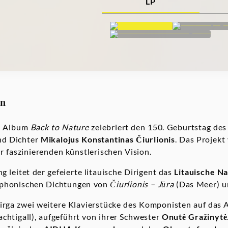
LP
on
s
Album
Back to Nature
zelebriert den 150. Geburtstag des
nd Dichter
Mikalojus Konstantinas Čiurlionis
. Das Projekt
r faszinierenden künstlerischen Vision.
g leitet der gefeierte litauische Dirigent das
Litauische
Na
phonischen Dichtungen von
Čiurlionis – Jūra
(Das Meer) 
irga zwei weitere Klavierstücke des Komponisten auf das
achtigall), aufgeführt von ihrer Schwester
Onutė Gražinytė