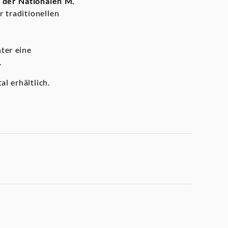
 der Nationalen M.
er traditionellen
ter eine
.
al erhältlich.