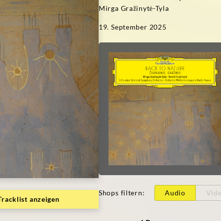
Mirga Gražinytė-Tyla
19. September 2025
Shops filtern
:
Audio
Vid
Tracklist anzeigen