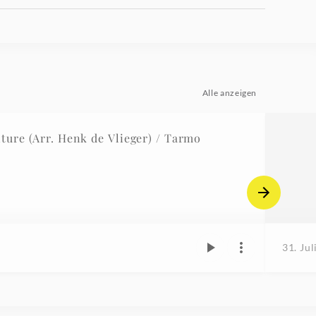
Alle anzeigen
ure (Arr. Henk de Vlieger) / Tarmo
31. Jul