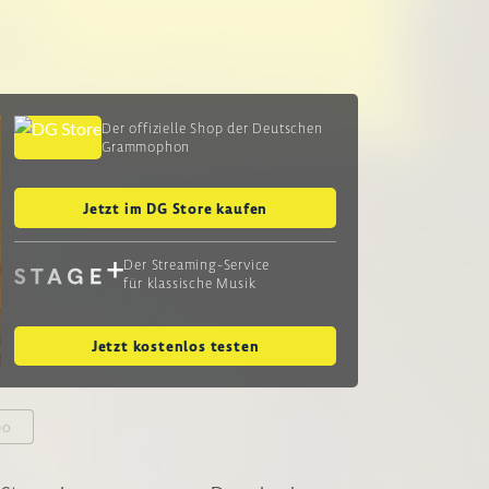
Der offizielle Shop der Deutschen
Grammophon
Jetzt im DG Store kaufen
Der Streaming-Service
für klassische Musik
Jetzt kostenlos testen
eo