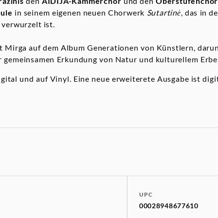
ražinis
den
AIDIJA-Kammerchor
und den
Oberstufenchor
hule
in seinem eigenen neuen Chorwerk
Sutartinė
, das in d
 verwurzelt ist.
nt Mirga auf dem Album Generationen von Künstlern, darun
ner gemeinsamen Erkundung von Natur und kulturellem Erbe
ital und auf Vinyl. Eine neue erweiterete Ausgabe ist digit
UPC
00028948677610