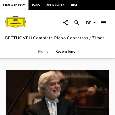
springen
LABEL & RELEASES
STAGE+
GRAINS MUSIC
SHOP
BEETHOVEN
Complete
DE
Piano
BEETHOVEN Complete Piano Concertos / Zimerman
Concertos
Home
Rezensionen
/
Zimerman
-
Rezensionen
|