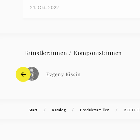
21. Okt. 2022
Künstler:innen / Komponist:innen
Evgeny Kissin
/
/
/
Start
Katalog
Produktfamilien
BEETHOVE