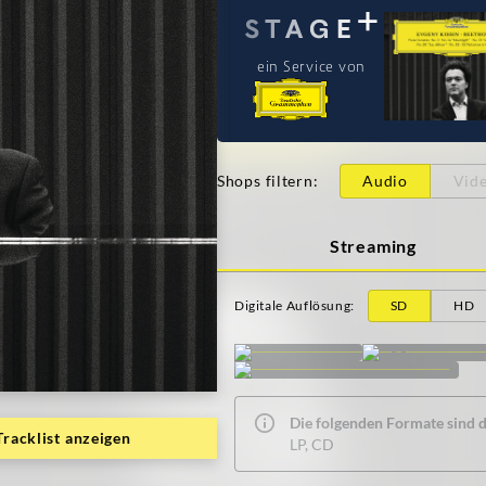
ein Service von
Shops filtern
:
Audio
Vid
Streaming
Digitale Auflösung
:
SD
HD
Die folgenden Formate sind de
Tracklist anzeigen
LP, CD