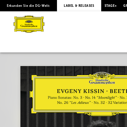
Erkunden Sie die DG-Welt:
LABEL & RELEASES
STAGE+
G
BEETHOVEN
Piano
Sonatas
/
Kissin
|
Deutsche
Grammophon