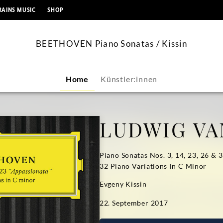
springen
RAINS MUSIC
SHOP
BEETHOVEN Piano Sonatas / Kissin
Home
Künstler:innen
LUDWIG VA
Piano Sonatas Nos. 3, 14, 23, 26 & 
32 Piano Variations In C Minor
Evgeny Kissin
22. September 2017