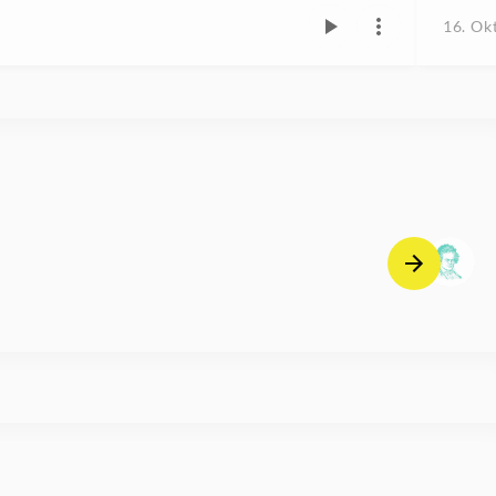
16. Ok