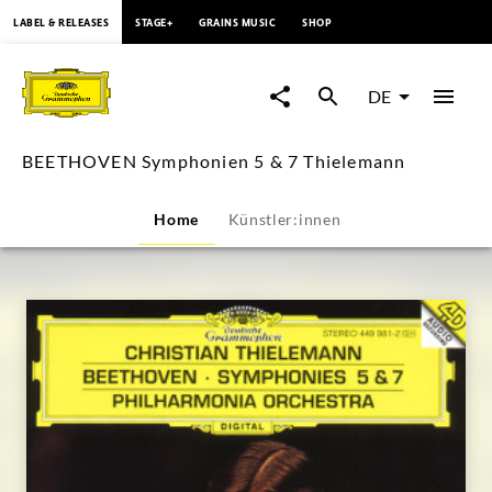
springen
LABEL & RELEASES
STAGE+
GRAINS MUSIC
SHOP
BEETHOVEN
Symphonien
DE
5
BEETHOVEN Symphonien 5 & 7 Thielemann
&
Home
Künstler:innen
7
Thielemann
|
Deutsche
Grammophon