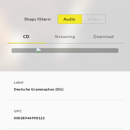
Shops filtern
:
Audio
Video
CD
Streaming
Download
Label
Deutsche Grammophon (DG)
UPC
00028944998122