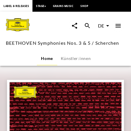
springen
LABEL & RELEASES
STAGE+
GRAINS MUSIC
SHOP
BEETHOVEN
Symphonies
DE
Nos.
BEETHOVEN Symphonies Nos. 3 & 5 / Scherchen
3
Home
Künstler:innen
&
5
/
Scherchen
|