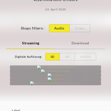
24. April 2020
Shops filtern
:
Audio
Video
Streaming
Download
Digitale Auflösung
:
SD
HD
ATMOS
Label