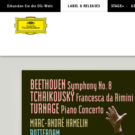
Erkunden Sie die DG-Welt:
LABEL & RELEASES
STAGE+
G
BEETHOVEN
Symphony
8
/
Nézet-
Séguin
|
Deutsche
Grammophon