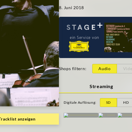
8. Juni 2018
ein Service von
Shops filtern
:
Audio
Vid
Streaming
Digitale Auflösung
:
SD
HD
Tracklist anzeigen