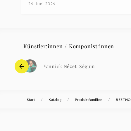
26. Juni 2026
Künstler:innen / Komponist:innen
Yannick Nézet-Séguin
/
/
/
Start
Katalog
Produktfamilien
BEETHOV