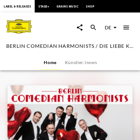
springen
LABEL & RELEASES
STAGE+
GRAINS MUSIC
SHOP
BERLIN
COMEDIAN
DE
HARMONISTS
BERLIN COMEDIAN HARMONISTS / DIE LIEBE KOMMT ...
/
Home
Künstler:innen
DIE
LIEBE
KOMMT
...
|