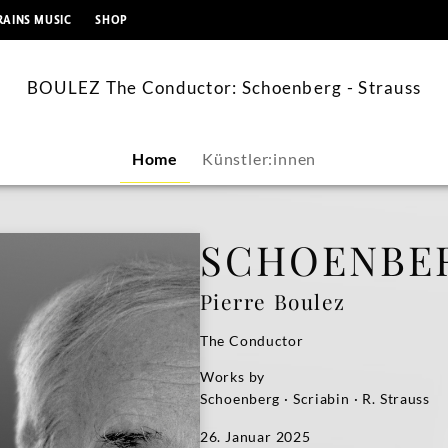
springen
RAINS MUSIC
SHOP
BOULEZ The Conductor: Schoenberg - Strauss
Home
Künstler:innen
SCHOENBER
Pierre Boulez
The Conductor
Works by
Schoenberg · Scriabin · R. Strauss
26. Januar 2025