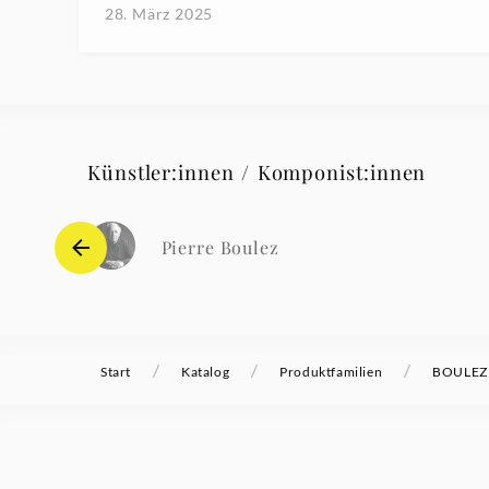
28. März 2025
Künstler:innen / Komponist:innen
Pierre Boulez
/
/
/
Start
Katalog
Produktfamilien
BOULEZ T