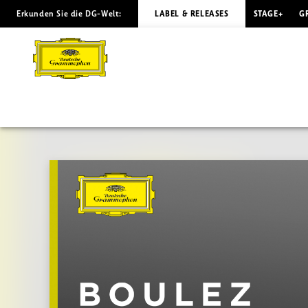
Erkunden Sie die DG-Welt:
LABEL & RELEASES
STAGE+
G
BOULEZ
The
Conductor:
Schoenberg
-
Strauss
|
Deutsche
Grammophon