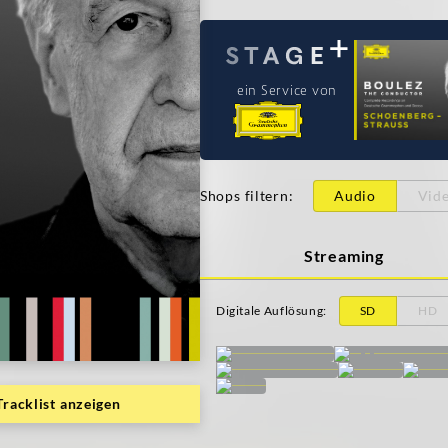
ein Service von
Shops filtern
:
Audio
Vid
Streaming
Digitale Auflösung
:
SD
HD
Tracklist anzeigen