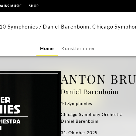
springen
RAINS MUSIC
SHOP
 Symphonies / Daniel Barenboim, Chicago Sympho
Home
Künstler:innen
ANTON BR
Daniel Barenboim
10 Symphonies
Chicago Symphony Orchestra
Daniel Barenboim
31. Oktober 2025