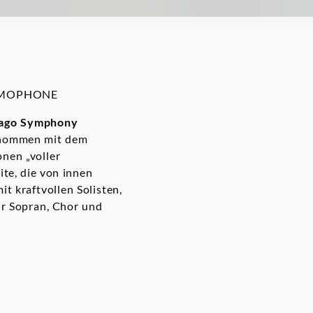
 GRAMOPHONE
ago Symphony
genommen mit dem
onen „voller
te, die von innen
it kraftvollen Solisten,
r Sopran, Chor und