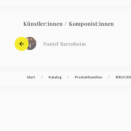
Künstler:innen / Komponist:innen
Daniel Barenboim
/
/
/
Start
Katalog
Produktfamilien
BRUCKNE