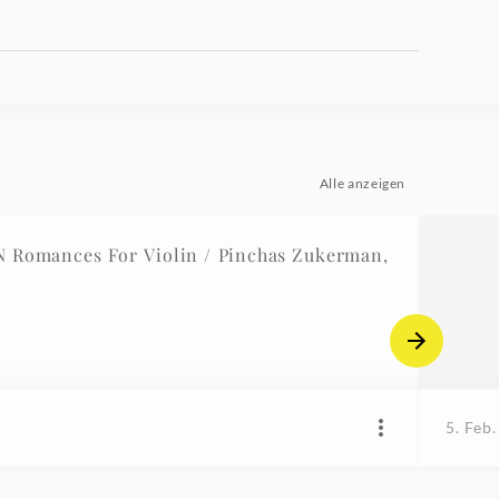
Alle anzeigen
 Romances For Violin / Pinchas Zukerman,
5. Feb