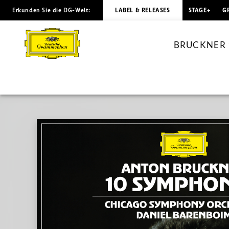
Erkunden Sie die DG-Welt:
LABEL & RELEASES
STAGE+
G
BRUCKNER
10
BRUCKNER 10
Symphonies
/
Daniel
Barenboim,
Chicago
Symphony
Orchestra