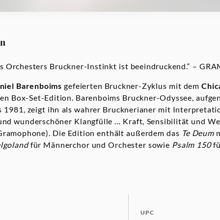
on
es Orchesters Bruckner-Instinkt ist beeindruckend.“ –
niel Barenboims
gefeierten Bruckner-Zyklus mit dem
Chic
uen Box-Set-Edition. Barenboims Bruckner-Odyssee, auf
 1981, zeigt ihn als wahrer Brucknerianer mit Interpretati
nd wunderschöner Klangfülle … Kraft, Sensibilität und Wei
(Gramophone). Die Edition enthält außerdem das
Te Deum
m
lgoland
für Männerchor und Orchester sowie
Psalm 150
fü
UPC