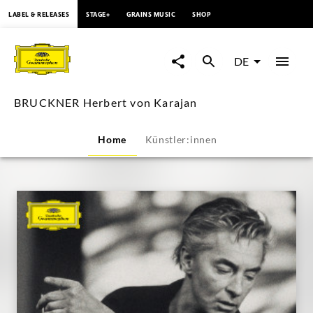
springen
LABEL & RELEASES
STAGE+
GRAINS MUSIC
SHOP
BRUCKNER
Herbert
DE
von
BRUCKNER Herbert von Karajan
Karajan
Home
Künstler:innen
|
Deutsche
Grammophon