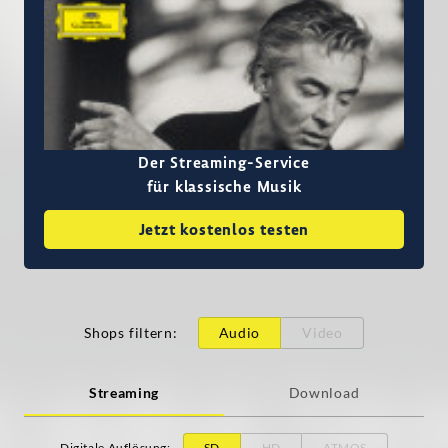
Der Streaming-Service
für klassische Musik
Jetzt kostenlos testen
Shops filtern
:
Audio
Video
Streaming
Download
Digitale Auflösung
:
SD
HD
ATMOS