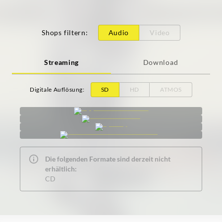
Shops filtern
:
Audio
Video
Streaming
Download
Digitale Auflösung
:
SD
HD
ATMOS
Die folgenden Formate sind derzeit nicht
erhältlich:
CD