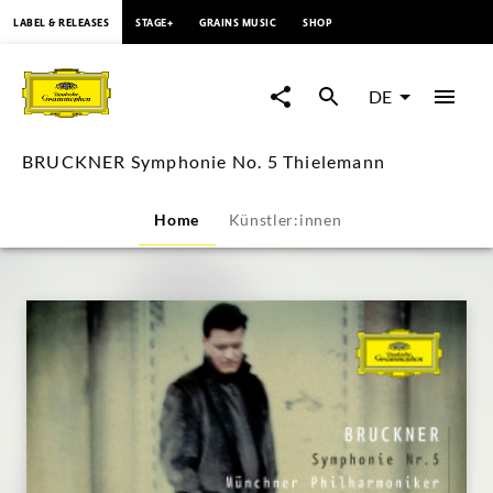
springen
LABEL & RELEASES
STAGE+
GRAINS MUSIC
SHOP
BRUCKNER
Symphonie
DE
No.
BRUCKNER Symphonie No. 5 Thielemann
5
Home
Künstler:innen
Thielemann
|
Deutsche
Grammophon