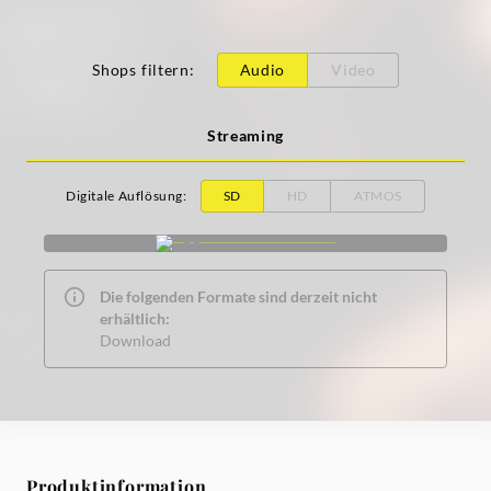
Shops filtern
:
Audio
Video
Streaming
Digitale Auflösung
:
SD
HD
ATMOS
Die folgenden Formate sind derzeit nicht
erhältlich:
Download
Produktinformation