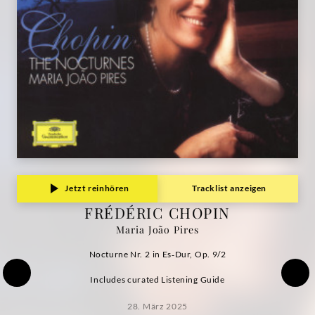
Pires
|
Deutsche
Grammophon
Jetzt reinhören
Tracklist anzeigen
FRÉDÉRIC CHOPIN
Maria João Pires
Nocturne Nr. 2 in Es‑Dur, Op. 9/2
Includes curated Listening Guide
28. März 2025