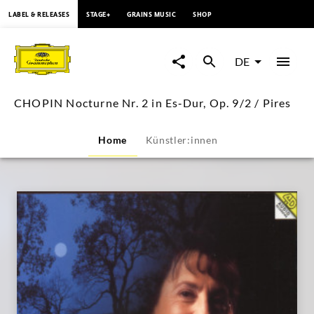
springen
LABEL & RELEASES
STAGE+
GRAINS MUSIC
SHOP
CHOPIN
Nocturne
DE
Nr.
CHOPIN Nocturne Nr. 2 in Es‑Dur, Op. 9/2 / Pires
2
Home
Künstler:innen
in
Es‑Dur,
Op.
9/2
/