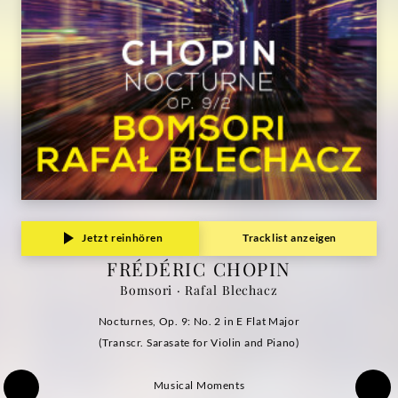
|
Deutsche
Grammophon
Jetzt reinhören
Tracklist anzeigen
FRÉDÉRIC CHOPIN
Bomsori · Rafal Blechacz
Nocturnes, Op. 9: No. 2 in E Flat Major
(Transcr. Sarasate for Violin and Piano)
Musical Moments