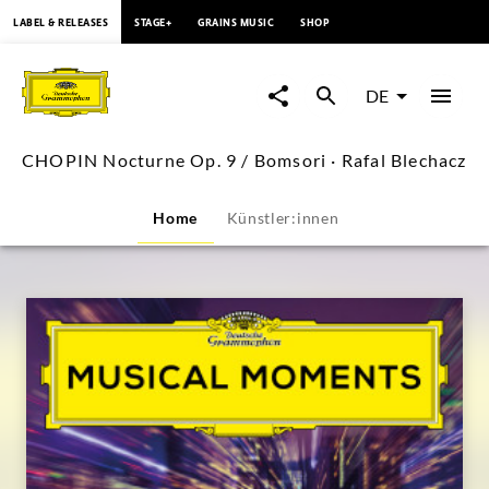
springen
LABEL & RELEASES
STAGE+
GRAINS MUSIC
SHOP
CHOPIN
Nocturne
DE
Op.
CHOPIN Nocturne Op. 9 / Bomsori · Rafal Blechacz
9
Home
Künstler:innen
/
Bomsori
·
Rafal
Blechacz