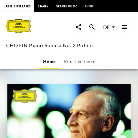
springen
LABEL & RELEASES
STAGE+
GRAINS MUSIC
SHOP
CHOPIN
Piano
DE
Sonata
CHOPIN Piano Sonata No. 2 Pollini
No.
Home
Künstler:innen
2
Pollini
|
Deutsche
Grammophon