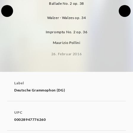
Ballade No. 2 op. 38
Walzer · Walzes op. 34
Impromptu No. 2 op. 36
Maurizio Pollini
26. Februar 2016
Label
Deutsche Grammophon (DG)
UPC
00028947776260