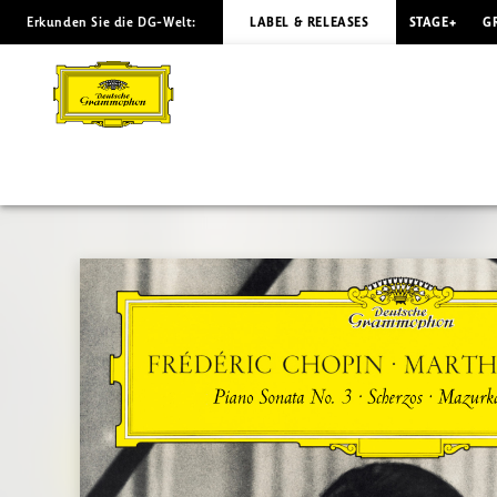
Erkunden Sie die DG-Welt:
LABEL & RELEASES
STAGE+
G
CHOPIN
Piano
Sonata
No.
3
/
Argerich
|
Deutsche