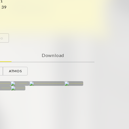
31
. 39
eo
Download
ATMOS