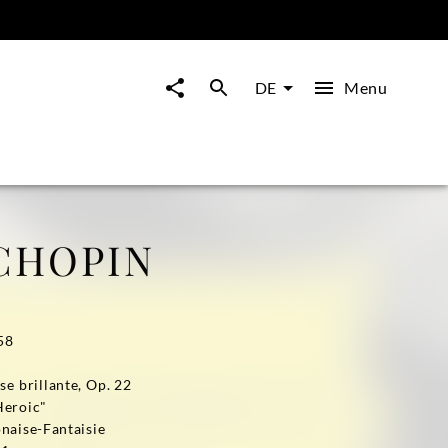
Menu
DE
CHOPIN
58
e brillante, Op. 22
Heroic"
onaise-Fantaisie