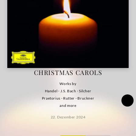
CHRISTMAS CAROLS
Works by
Handel · J.S. Bach · Silcher
Praetorius · Rutter · Bruckner
and more
22. Dezember 2024