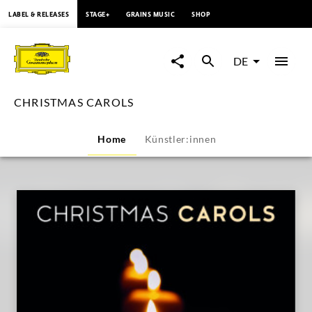
springen
LABEL & RELEASES
STAGE+
GRAINS MUSIC
SHOP
CHRISTMAS
CAROLS
DE
|
CHRISTMAS CAROLS
Deutsche
Home
Künstler:innen
Grammophon