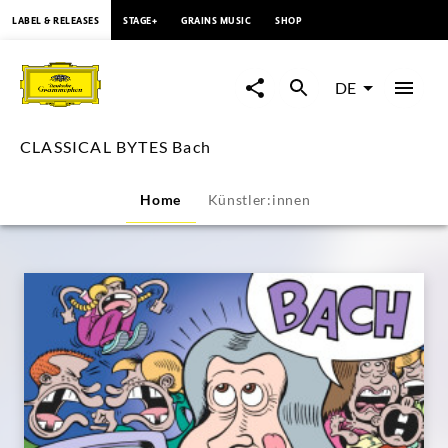
springen
LABEL & RELEASES
STAGE+
GRAINS MUSIC
SHOP
CLASSICAL
BYTES
DE
Bach
CLASSICAL BYTES Bach
|
Home
Künstler:innen
Deutsche
Grammophon