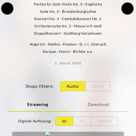
Partita for Solo Violin No. 3 · Englische
Suite No. 2 · Brandenburgisches
Konzert No. 3 · Cembalokonzert No. 1
Orchestersuite No. 3 · Messe in h-moll
Doppelkonzert · Goldberg-Variationen
Argerich · Mathis · Preston · D. + I. Oistrach
Karajan · Marin · Richter a.o.
2. Januar 2006
Shops filtern
:
Audio
Video
Streaming
Download
Digitale Auflösung
:
SD
HD
ATMOS