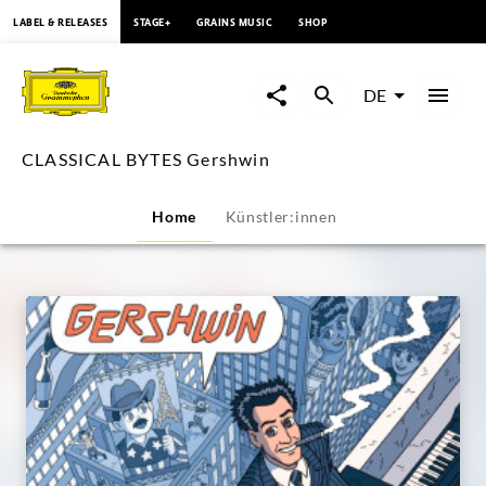
springen
LABEL & RELEASES
STAGE+
GRAINS MUSIC
SHOP
CLASSICAL
BYTES
DE
Gershwin
CLASSICAL BYTES Gershwin
|
Home
Künstler:innen
Deutsche
Grammophon