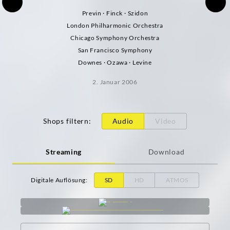
Previn · Finck · Szidon
London Philharmonic Orchestra
Chicago Symphony Orchestra
San Francisco Symphony
Downes · Ozawa · Levine
2. Januar 2006
Shops filtern
:
Audio
Video
Streaming
Download
Digitale Auflösung
:
SD
HD
ATMOS