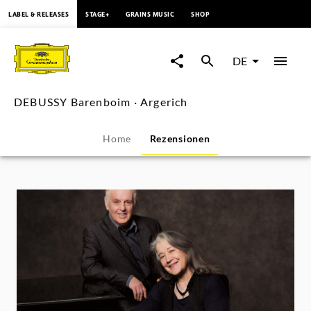
springen
LABEL & RELEASES
STAGE+
GRAINS MUSIC
SHOP
DEBUSSY
Barenboim
DE
·
DEBUSSY Barenboim · Argerich
Argerich
Home
Rezensionen
-
Rezensionen
|
Deutsche
Grammophon