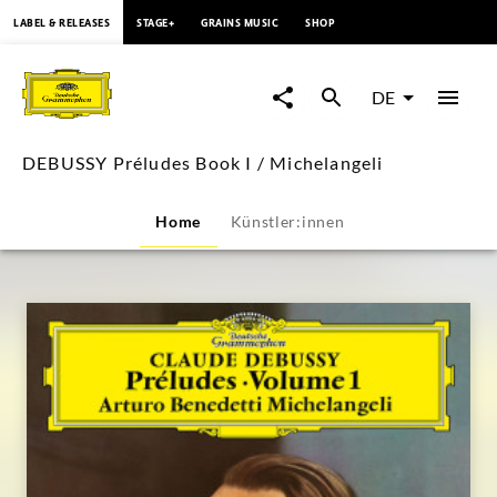
springen
LABEL & RELEASES
STAGE+
GRAINS MUSIC
SHOP
DEBUSSY
Préludes
DE
Book
DEBUSSY Préludes Book I / Michelangeli
I
Home
Künstler:innen
/
Michelangeli
|
Deutsche
Grammophon