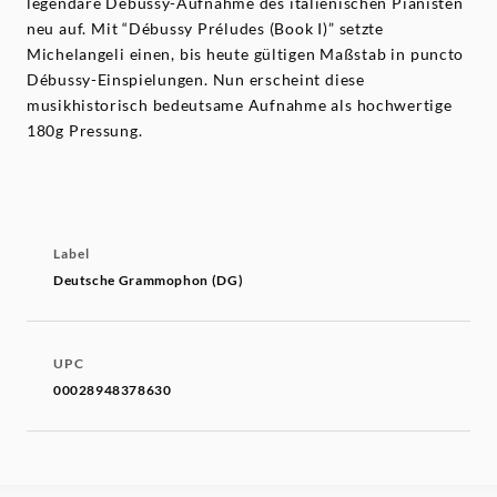
legendäre Débussy-Aufnahme des italienischen Pianisten
neu auf. Mit “Débussy Préludes (Book I)” setzte
Michelangeli einen, bis heute gültigen Maßstab in puncto
Débussy-Einspielungen. Nun erscheint diese
musikhistorisch bedeutsame Aufnahme als hochwertige
180g Pressung.
Label
Deutsche Grammophon (DG)
UPC
00028948378630