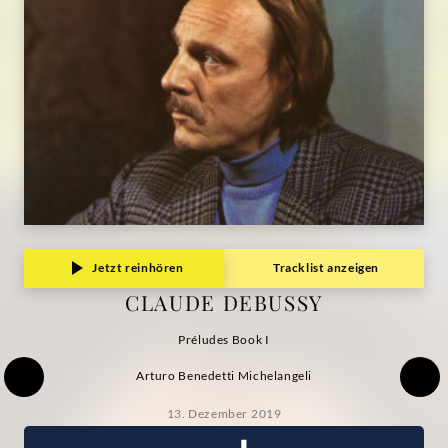
Jetzt reinhören
Tracklist anzeigen
CLAUDE DEBUSSY
Préludes Book I
Arturo Benedetti Michelangeli
13. Dezember 2019