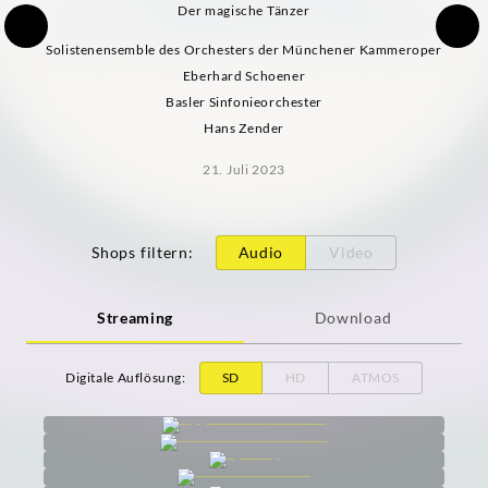
Der magische Tänzer
Solistenensemble des Orchesters der Münchener Kammeroper
Eberhard Schoener
Basler Sinfonieorchester
Hans Zender
21. Juli 2023
Shops filtern
:
Audio
Video
Streaming
Download
Digitale Auflösung
:
SD
HD
ATMOS