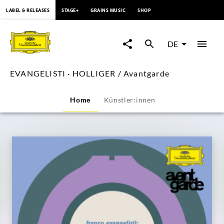
springen
LABEL & RELEASES
STAGE+
GRAINS MUSIC
SHOP
EVANGELISTI
·
DE
HOLLIGER
EVANGELISTI · HOLLIGER / Avantgarde
/
Home
Künstler:innen
Avantgarde
|
Deutsche
Grammophon