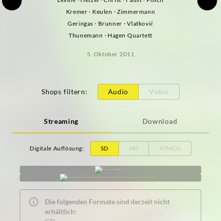
Kremer · Keulen · Zimmermann
Geringas · Brunner · Vlatković
Thunemann · Hagen Quartett
5. Oktober 2011
Shops filtern
:
Audio
Video
Streaming
Download
Digitale Auflösung
:
SD
HD
ATMOS
Die folgenden Formate sind derzeit nicht
erhältlich: