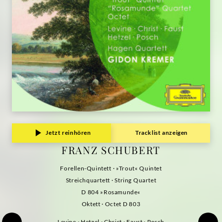
Jetzt reinhören
Tracklist anzeigen
FRANZ SCHUBERT
Forellen-Quintett · »Trout« Quintet
Streichquartett · String Quartet
D 804 »Rosamunde«
Oktett · Octet D 803
Levine · Hetzel · Christ · Faust · Posch