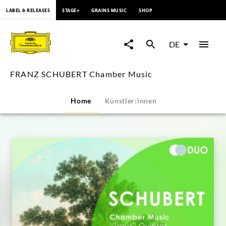
springen
LABEL & RELEASES
STAGE+
GRAINS MUSIC
SHOP
FRANZ
SCHUBERT
DE
Chamber
FRANZ SCHUBERT Chamber Music
Music
Home
Künstler:innen
|
Deutsche
Grammophon