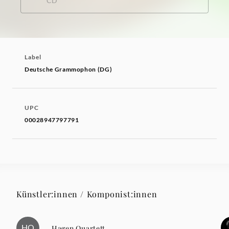
CD
Label
Deutsche Grammophon (DG)
UPC
00028947797791
Künstler:innen / Komponist:innen
HQ
Hagen Quartett