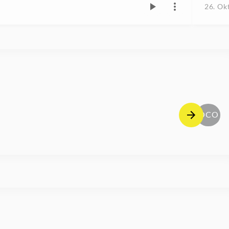
26. Ok
OCO