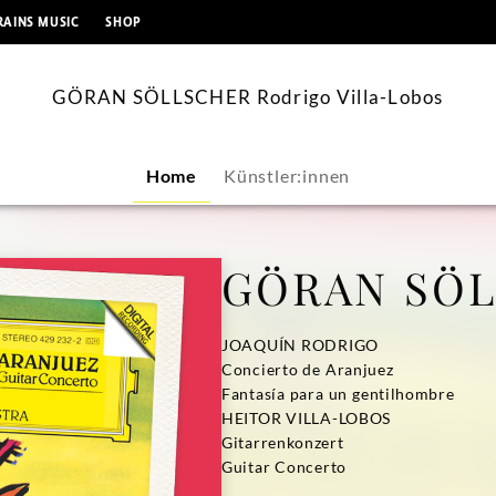
springen
RAINS MUSIC
SHOP
GÖRAN SÖLLSCHER Rodrigo Villa-Lobos
Home
Künstler:innen
GÖRAN SÖ
JOAQUÍN RODRIGO
Concierto de Aranjuez
Fantasía para un gentilhombre
HEITOR VILLA-LOBOS
Gitarrenkonzert
Guitar Concerto