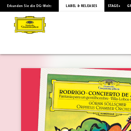
Erkunden Sie die DG-Welt:
LABEL & RELEASES
STAGE+
G
GÖRAN
SÖLLSCHER
Rodrigo
Villa-
Lobos
|
Deutsche
Grammophon