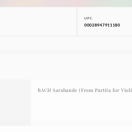
UPC
00028947911180
BACH Sarabande (From Partita for Violin