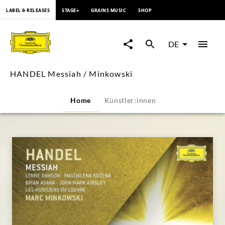
springen
LABEL & RELEASES
STAGE+
GRAINS MUSIC
SHOP
HANDEL
Messiah
DE
/
HANDEL Messiah / Minkowski
Minkowski
Home
Künstler:innen
|
Deutsche
Grammophon