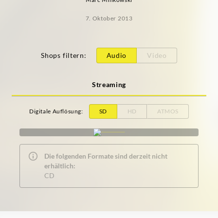
7. Oktober 2013
Shops filtern
:
Audio
Video
Streaming
Digitale Auflösung
:
SD
HD
ATMOS
Die folgenden Formate sind derzeit nicht
erhältlich:
CD