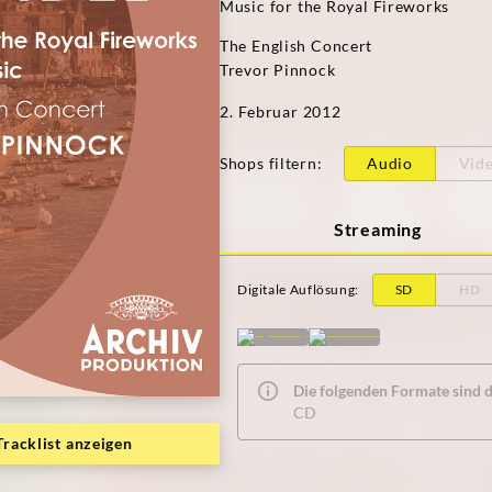
Music for the Royal Fireworks
The English Concert
Trevor Pinnock
2. Februar 2012
Shops filtern
:
Audio
Vid
Streaming
Digitale Auflösung
:
SD
HD
Die folgenden Formate sind de
CD
Tracklist anzeigen