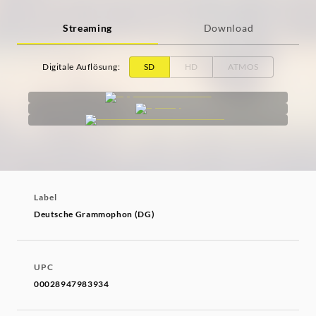
Streaming
Download
Digitale Auflösung
:
SD
HD
ATMOS
Label
Deutsche Grammophon (DG)
UPC
00028947983934