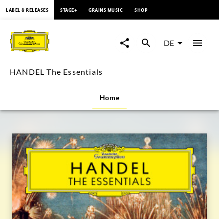
springen
LABEL & RELEASES
STAGE+
GRAINS MUSIC
SHOP
HANDEL
The
DE
Essentials
HANDEL The Essentials
|
Home
Deutsche
Grammophon