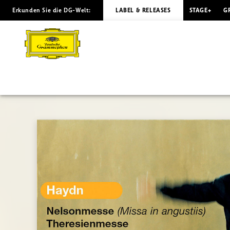
Erkunden Sie die DG-Welt:
LABEL & RELEASES
STAGE+
G
HAYDN
Nelsonmesse/
Gardiner
|
Deutsche
Grammophon