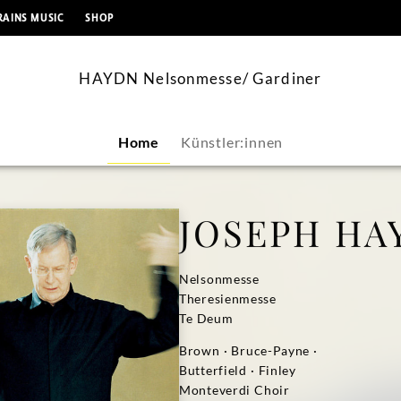
springen
RAINS MUSIC
SHOP
HAYDN Nelsonmesse/ Gardiner
Home
Künstler:innen
JOSEPH HA
Nelsonmesse
Theresienmesse
Te Deum
Brown · Bruce-Payne ·
Butterfield · Finley
Monteverdi Choir