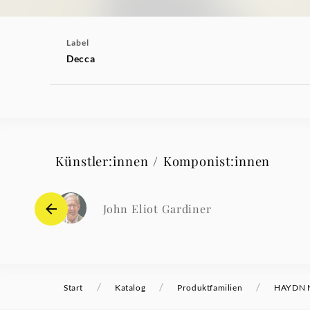
Label
Decca
Künstler:innen / Komponist:innen
John Eliot Gardiner
/
/
/
Start
Katalog
Produktfamilien
HAYDN N