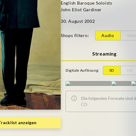
English Baroque Soloists
John Eliot Gardiner
30. August 2002
Shops filtern
:
Audio
Vid
Streaming
Digitale Auflösung
:
SD
HD
Die folgenden Formate sind de
CD
Tracklist anzeigen