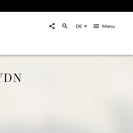
Menu
DE
YDN