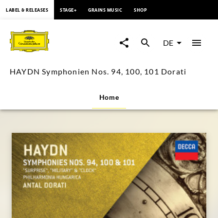
springen
LABEL & RELEASES
STAGE+
GRAINS MUSIC
SHOP
HAYDN
Symphonien
DE
Nos.
HAYDN Symphonien Nos. 94, 100, 101 Dorati
94,
Home
100,
101
Dorati
|
Deutsche