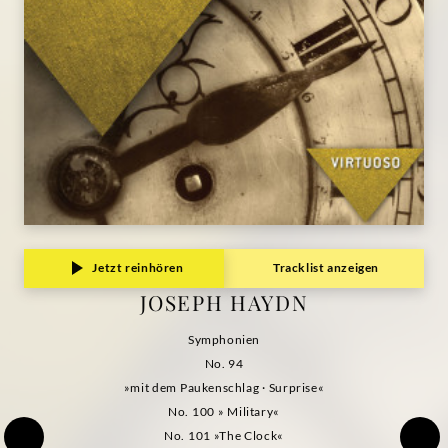
Grammophon
Jetzt reinhören
Tracklist anzeigen
JOSEPH HAYDN
Symphonien
No. 94
»mit dem Paukenschlag · Surprise«
No. 100 » Military«
No. 101 »The Clock«