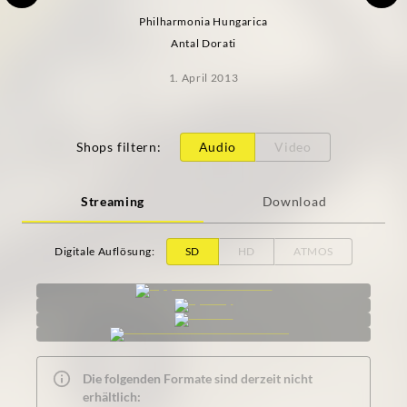
Philharmonia Hungarica
Antal Dorati
1. April 2013
Shops filtern
:
Audio
Video
Streaming
Download
Digitale Auflösung
:
SD
HD
ATMOS
Die folgenden Formate sind derzeit nicht
erhältlich: