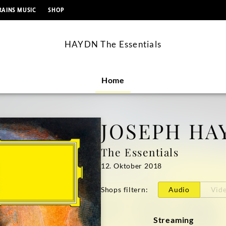
springen
RAINS MUSIC
SHOP
HAYDN The Essentials
Home
JOSEPH HA
The Essentials
12. Oktober 2018
Shops filtern
:
Audio
Vid
Streaming