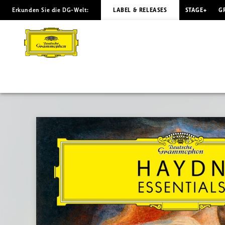
Erkunden Sie die DG-Welt:
LABEL & RELEASES
STAGE+
G
HAYDN
The
Essentials
|
Deutsche
Grammophon