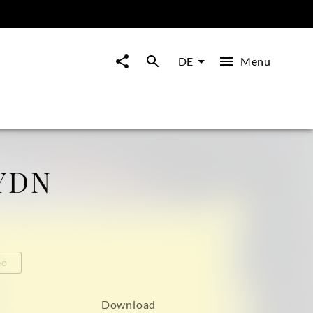
Menu
DE
YDN
eo
Download