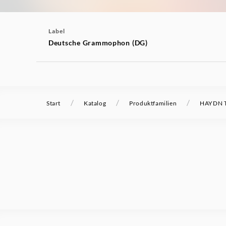
Label
Deutsche Grammophon (DG)
/
/
/
Start
Katalog
Produktfamilien
HAYDN T