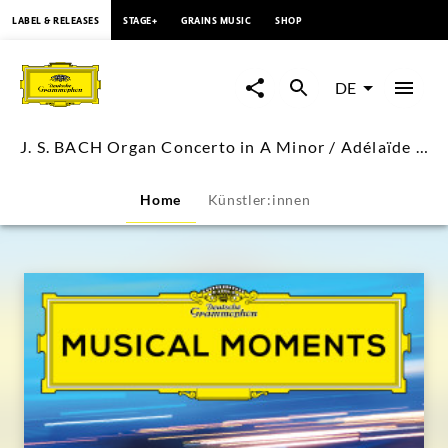
springen
LABEL & RELEASES
STAGE+
GRAINS MUSIC
SHOP
J.
S.
DE
BACH
J. S. BACH Organ Concerto in A Minor / Adélaïde Ferrière
Organ
Home
Künstler:innen
Concerto
in
A
Minor
/