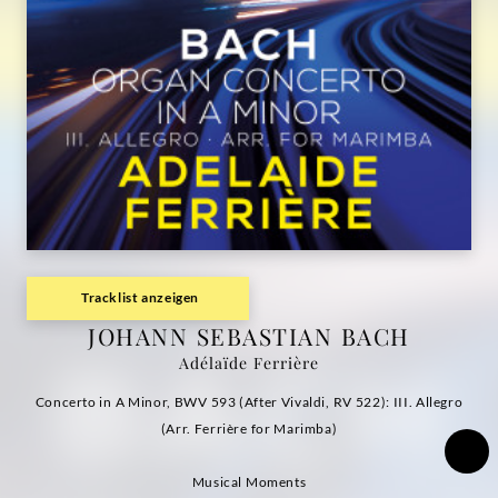
Adélaïde
Ferrière
|
Deutsche
Grammophon
Tracklist anzeigen
JOHANN SEBASTIAN BACH
Adélaïde Ferrière
Concerto in A Minor, BWV 593 (After Vivaldi, RV 522): III. Allegro
(Arr. Ferrière for Marimba)
Musical Moments