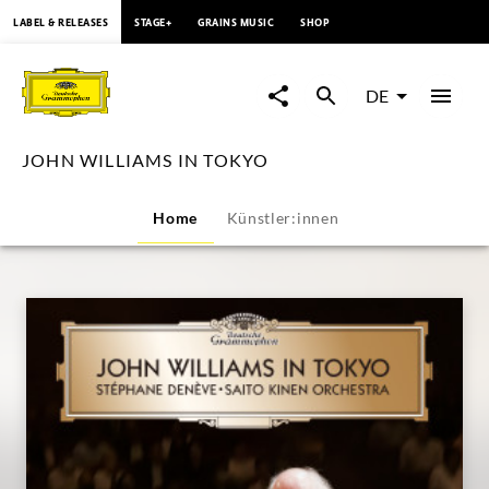
springen
LABEL & RELEASES
STAGE+
GRAINS MUSIC
SHOP
JOHN
WILLIAMS
DE
IN
JOHN WILLIAMS IN TOKYO
TOKYO
Home
Künstler:innen
|
Deutsche
Grammophon