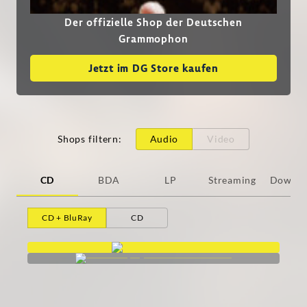
Der offizielle Shop der Deutschen
Grammophon
Jetzt im DG Store kaufen
Shops filtern
:
Audio
Video
CD
BDA
LP
Streaming
Downlo
CD + BluRay
CD