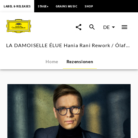
springen
LABEL & RELEASES
STAGE+
GRAINS MUSIC
SHOP
LA
DAMOISELLE
DE
ÉLUE
LA DAMOISELLE ÉLUE Hania Rani Rework / Ólafsson
Hania
Home
Rezensionen
Rani
Rework
/
Ólafsson
-