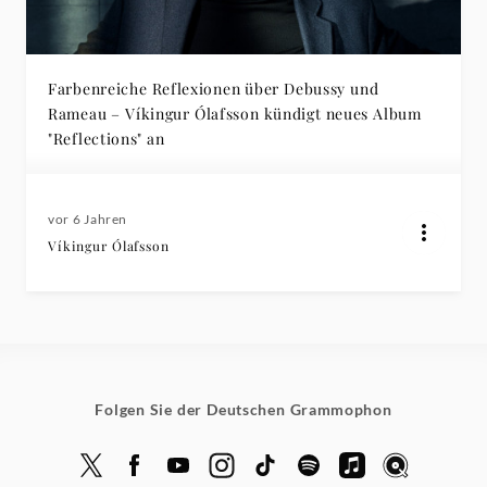
Rezensionen
|
Farbenreiche Reflexionen über Debussy und
Rameau – Víkingur Ólafsson kündigt neues Album
Deutsche
"Reflections" an
Grammophon
vor 6 Jahren
Víkingur Ólafsson
Folgen Sie der Deutschen Grammophon